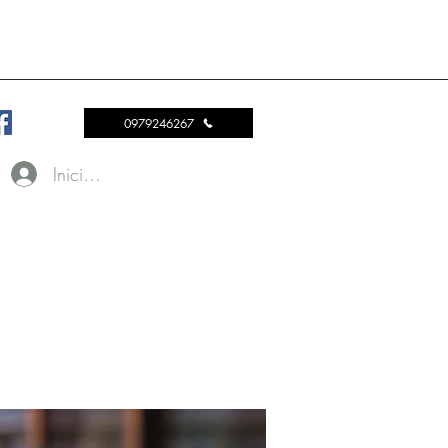
0979246267
Iniciar sesión